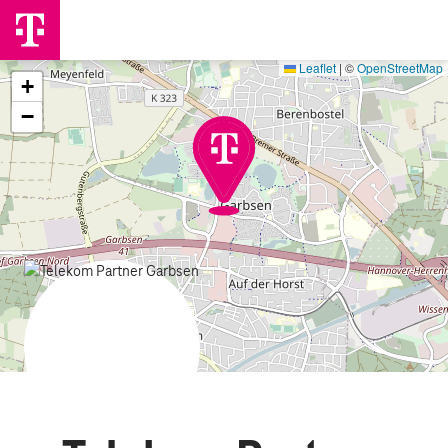
Leaflet
|
©
OpenStreetMap
+
−