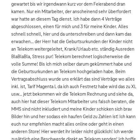
gewartet bis wir irgendwann kurz vor dem Feierabend dran
kamen. Nur ein Mitarbeiter, der anscheinend sehr überfordert
war hatte an diesem Tag dienst. Ich habe dann 4 Verträge
abgeschlossen, einen für mich und 3 für meine Kinder. Alles
schnell schnell, hier und da unterschreiben und dann kam das
erwachen… der Herr hat die Geburtsurkunden der Kinder nicht
an Telekom weitergeleitet, Krank/Urlaub etc. ständig Ausreden
BlaBlaBla, Stress pur! Telekom berechnet logischerweise die
volle Summe! Bis ich mich selber darum gekümmert habe und
die Geburtsurkunden an Telekom hochgeladen habe. Beim
Vertragsabschluss wurde uns erklärt das sind Verträge wo alles
inkl. ist, Tarif Magenta L da ich auch Festnetz habe wird das zu XL
usw… jetzt bekommen wir die Telekom Rechnung und siehe da,
auch hier hat dieser Telekom Mitarbeiter uns falsch beraten, die
MMS sind nicht inkludiert und meine Kinder schicken sich brav
Bilder hin und her sodass ein haufen Geld zu Zahlen ist! Ich kann
euch nur empfehlen macht alles online oder geht in einen
anderen Store! Hier werdet ihr leider nicht glücklich! Ich werde
zusätzlich eine Beschwerde direkt an Telekom senden! Ich hoffe